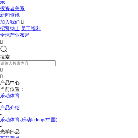
示
投资者关系
新闻资讯
加入我们

招贤纳士
员工福利
全球产业布局

搜索


产品中心
当前位置：
乐动体育
-
产品介绍
-
乐动体育-乐动ledong(中国)
-
光学部品