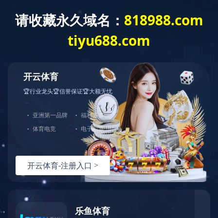
乐动体育
网站乐动体育
乐动体育-乐动ledong(中国)
公司简介
发展历程
技术创新
企业宣传片
社会责任
产品介绍
乐动体育-乐动ledong(中国)
触显产业
应用终端产业
产品应用展
示
投资者关系
新闻资讯
加入我们
招贤纳士
员工福利
全球产业布局

网站乐动体育
乐动体育-乐动ledong(中国)

公司简介
发展历程
技术创新
企业宣传片
社会责任
产品介绍

乐动体育-乐动ledong(中国)
触显产业
应用终端产业
产品应用展