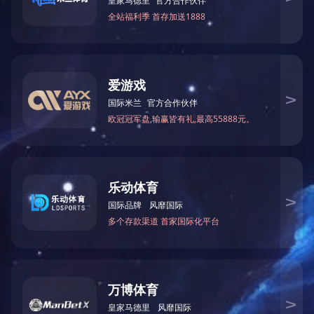
车载产品


查看详情
塑胶结构件
查看详情
Details
查看详情
塑胶镜片
查看详情
Details
查看详情
非球面玻璃镜片
查看详情
Details
查看详情
球面玻璃镜片
查看详情