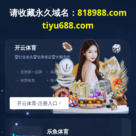
乐动体育
网站乐动体育
乐动体育-乐动ledong(中国)
公司简介
发展历程
技术创新
企业宣传片
社会责任
产品介绍
乐动体育-乐动ledong(中国)
触显产业
应用终端产业
产品应用展
示
投资者关系
新闻资讯
加入我们
招贤纳士
员工福利
全球产业布局

网站乐动体育
乐动体育-乐动ledong(中国)

公司简介
发展历程
技术创新
企业宣传片
社会责任
产品介绍

乐动体育-乐动ledong(中国)
触显产业
应用终端产业
产品应用展