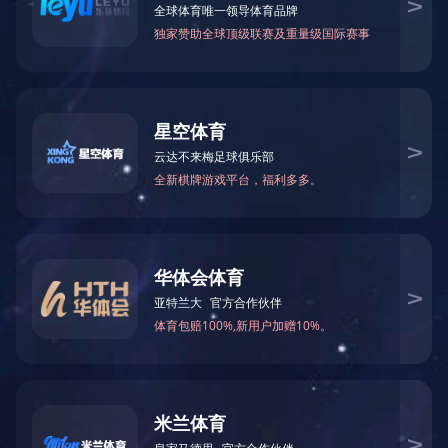
示
投资者关系
新闻资讯
加入我们

招贤纳士
员工福利
全球产业布局

搜索


乐动体育-乐动ledong(中国)
当前位置：
乐动体育
/
投资者关系


公司公告
查看更多 +